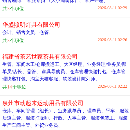
销售顾问
、
客服专员 （大小周调休）
、
客户经理
、
2026-08-11 02:29
共
3
个职位
华盛照明灯具有限公司
会计
、
销售文员
、
仓管
、
2026-08-11 02:26
共
3
个职位
福建省茶艺世家茶具有限公司
生管
、
车间木工/仓库搬运工
、
大区经理
、
业务经理/业务员/跟
单员/店长
、
品管
、
家具导购员
、
仓库管理快递打包
、
仓库管
理快递打包
、
淘宝天猫客服
、
软装设计陈列师
、
2026-08-11 02:22
共
14
个职位
泉州市动起来运动用品有限公司
仓库
、
车间管理（组长）
、
业务跟单员 、理单员
、
平车
、
服装
后道主管
、
服装打版师
、
行政、人事主管
、
服装包装工
、
服装
生产车间主管
、
外贸业务员
、