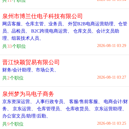
共
11
个职位
泉州市博兰仕电子科技有限公司
网店客服
、
仓库主管
、
业务员
、
外贸B2B电商运营助理
、
仓管
员
、
品检员
、
B2C跨境电商运营
、
仓库文员
、
会计文员助
理
、
组装技术人员
、
2026-08-11 03:29
共
33
个职位
晋江快颖贸易有限公司
财务/会计助理
、
市场公关
、
2026-08-11 03:27
共
2
个职位
泉州梦为马电子商务
京东资深运营
、
人事行政专员
、
客服/售前客服
、
电商会计/财
务
、
京东运营
、
仓库管理员
、
仓库收货员
、
京东运营助理
、
办公室文员/助理/后勤
、
2026-08-11 03:25
共
9
个职位