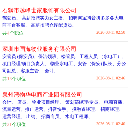
石狮市越峰世家服饰有限公司
驾驶员
、
高薪招聘实力女主播
、
招聘淘宝抖音拼多多各大电
商平台客服
、
高薪招聘仓库配货员
、
2026-08-11 02:50
共
4
个职位
深圳市国海物业服务有限公司
安管员 (保安员)
、
保洁领班
、
楼管员
、
工程人员 （水电工）
、
项目经理/项目负责人
、
物业水电工
、
安管（保安) 队长
、
分公
司副总
、
客服主管
、
会计
、
2026-08-11 02:46
共
13
个职位
泉州湾物华电商产业园有限公司
会计
、
店员
、
物业项目经理
、
策划部经理/专员
、
电商直播、
流量运营、推广运营、抖音快手
、
投融资经理
、
招商经理、
运营经理
、
出纳
、
招商专员
、
水电工程师
、
2026-08-11 02:40
共
21
个职位