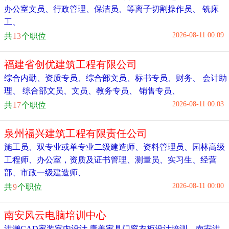
办公室文员
、
行政管理
、
保洁员
、
等离子切割操作员
、
铣床
工
、
2026-08-11 00:09
共
13
个职位
福建省创优建筑工程有限公司
综合内勤
、
资质专员
、
综合部文员
、
标书专员
、
财务
、
会计助
理
、
综合部文员
、
文员
、
教务专员
、
销售专员
、
2026-08-11 00:03
共
17
个职位
泉州福兴建筑工程有限责任公司
施工员
、
双专业或单专业二级建造师
、
资料管理员
、
园林高级
工程师
、
办公室，资质及证书管理
、
测量员
、
实习生
、
经营
部
、
市政一级建造师
、
2026-08-11 00:00
共
9
个职位
南安风云电脑培训中心
洪濑CAD家装室内设计 康美家具门窗衣柜设计培训
、
南安洪