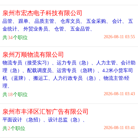
泉州市宏杰电子科技有限公司
品管
、
跟单
、
品质主管
、
仓库文员
、
五金采购
、
会计
、
五
金统计
、
外贸业务员
、
仓管
、
五金品管
、
2026-08-11 03:55
共
34
个职位
泉州万顺物流有限公司
物流专员（接受实习）
、
运力专员（急）
、
人力主管
、
会计助
理（急）
、
配载调度员
、
运营专员 （急聘）
、
4.2米小货车司
机 （蓝牌）
、
搬运工
、
人力行政专员 （急）
、
物流主管/经
理
、
2026-08-11 03:43
共
18
个职位
泉州市丰泽区汇智广告有限公司
平面设计 （急招）
、
设计总监（急）
、
2026-08-11 03:41
共
2
个职位