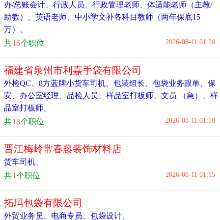
办/总账会计
、
行政人员
、
行政管理老师
、
体适能老师（主教/
助教）
、
英语老师
、
中小学文补各科目教师（两年保底15
万）
、
2026-08-11 01:20
共
16
个职位
福建省泉州市利嘉手袋有限公司
外检QC
、
8方蓝牌小货车司机
、
包装组长
、
包袋业务跟单
、
保
安
、
办公室经理
、
品检人员
、
样品室打板师
、
文员 （急）
、
样
品室打板师
、
2026-08-11 01:18
共
18
个职位
晋江梅岭常春藤装饰材料店
货车司机
、
2026-08-11 01:15
共
1
个职位
拓玛包袋有限公司
外贸业务员
、
电商专员
、
包袋设计
、