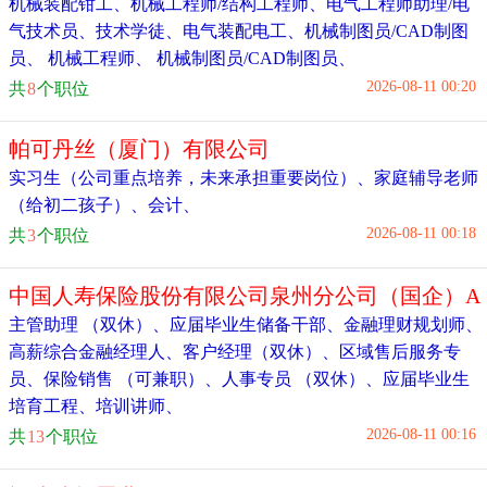
机械装配钳工
、
机械工程师/结构工程师
、
电气工程师助理/电
气技术员
、
技术学徒
、
电气装配电工
、
机械制图员/CAD制图
员
、
机械工程师
、
机械制图员/CAD制图员
、
2026-08-11 00:20
共
8
个职位
帕可丹丝（厦门）有限公司
实习生（公司重点培养，未来承担重要岗位）
、
家庭辅导老师
（给初二孩子）
、
会计
、
2026-08-11 00:18
共
3
个职位
中国人寿保险股份有限公司泉州分公司（国企）A
主管助理 （双休）
、
应届毕业生储备干部
、
金融理财规划师
、
高薪综合金融经理人
、
客户经理（双休）
、
区域售后服务专
员
、
保险销售 （可兼职）
、
人事专员 （双休）
、
应届毕业生
培育工程
、
培训讲师
、
2026-08-11 00:16
共
13
个职位