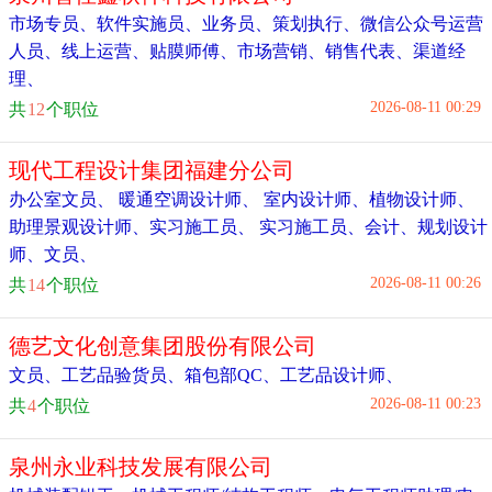
市场专员
、
软件实施员
、
业务员
、
策划执行
、
微信公众号运营
人员
、
线上运营
、
贴膜师傅
、
市场营销
、
销售代表
、
渠道经
理
、
2026-08-11 00:29
共
12
个职位
现代工程设计集团福建分公司
办公室文员
、
暖通空调设计师
、
室内设计师
、
植物设计师
、
助理景观设计师
、
实习施工员
、
实习施工员
、
会计
、
规划设计
师
、
文员
、
2026-08-11 00:26
共
14
个职位
德艺文化创意集团股份有限公司
文员
、
工艺品验货员
、
箱包部QC
、
工艺品设计师
、
2026-08-11 00:23
共
4
个职位
泉州永业科技发展有限公司