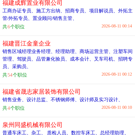
福建成辉置业有限公司
工商办证专员
、
施工方出纳
、
招商专员
、
项目解说员
、
外拓主
管/外拓专员
、
置业顾问/销售主管
、
2026-08-11 00:14
共
6
个职位
福建晋江金童企业
销售区域经理业务经理
、
经理助理
、
商场运营主管
、
注塑车间
管理
、
驾驶员
、
品管兼化验员
、
成本会计
、
叉车司机
、
招聘专
员
、
采购员
、
2026-08-11 00:12
共
54
个职位
福建省晟志家居装饰有限公司
销售业务
、
设计总监
、
不锈钢师傅
、
设计师及实习设计
、
2026-08-11 00:10
共
4
个职位
泉州同盛机械有限公司
普通车床工
、
杂工
、
质检人员
、
数控车床工
、
总经理助理
、