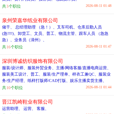
2026-08-11 01:48
共
3
个职位
泉州荣嘉华纸业有限公司
储干
、
总经理助理 （急！）
、
叉车司机
、
仓库后勤人员
(急!!!!)
、
卸货工
、
文员
、
普工
、
物流主管
、
跟车人员 （急急
急）
、
业务员（漳州）
、
2026-08-11 01:47
共
16
个职位
深圳博诚纺织服饰有限公司
服装/设计师
、
服装外贸业务
、
主播/网络客服/直播电商运营
、
服装美工设计
、
普工
、
服装/生产理单
、
样衣工兼QC
、
服装业
务/生产经理
、
纸样打版师/CAD打版
、
娱乐主播卖货主播
、
2026-08-11 01:44
共
10
个职位
晋江凯崎鞋业有限公司
运营助理
、
运营
、
客服
、