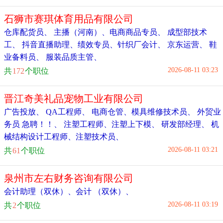
石狮市赛琪体育用品有限公司
仓库配货员
、
主播（河南）
、
电商商品专员
、
成型部技术
工
、
抖音直播助理
、
绩效专员
、
针织厂会计
、
京东运营
、
鞋
业备料员
、
服装品质主管
、
2026-08-11 03:23
共
172
个职位
晋江奇美礼品宠物工业有限公司
广告投放
、
QA工程师
、
电商仓管
、
模具维修技术员
、
外贸业
务员 急聘！！
、
注塑工程师
、
注塑上下模
、
研发部经理
、
机
械结构设计工程师
、
注塑技术员
、
2026-08-11 03:21
共
61
个职位
泉州市左右财务咨询有限公司
会计助理（双休）
、
会计 （双休）
、
2026-08-11 03:19
共
2
个职位