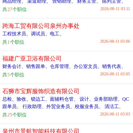
商品经理
、
渠道助理
、
营销助理
、
财务主管
、
陈列主管
、
2026-08-11 03:11
共
27
个职位
跨海工贸有限公司泉州办事处
工程技术员、调试员、电工
、
2026-08-11 03:06
共
1
个职位
福建广亚卫浴有限公司
财务会计
、
销售跟单
、
仓库管理
、
办公室文员
、
销售代表
、
2026-08-11 03:05
共
5
个职位
石狮市宝辉服饰织造有限公司
总检
、
验收
、
锁边工
、
面辅料仓管
、
设计、业务部助理
、
QC
跟单员
、
行政助理
、
外贸业务员
、
校服业务员
、
清洁工
、
2026-08-11 03:03
共
25
个职位
泉州市景航智能科技有限公司