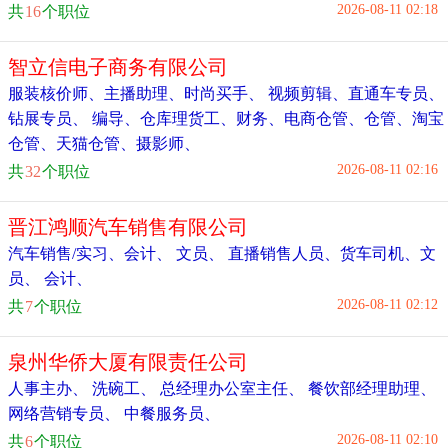
2026-08-11 02:18
共
16
个职位
智立信电子商务有限公司
服装核价师
、
主播助理
、
时尚买手
、
视频剪辑
、
直通车专员、
钻展专员
、
编导
、
仓库理货工
、
财务
、
电商仓管、仓管、淘宝
仓管、天猫仓管
、
摄影师
、
2026-08-11 02:16
共
32
个职位
晋江鸿顺汽车销售有限公司
汽车销售/实习
、
会计
、
文员
、
直播销售人员
、
货车司机
、
文
员
、
会计
、
2026-08-11 02:12
共
7
个职位
泉州华侨大厦有限责任公司
人事主办
、
洗碗工
、
总经理办公室主任
、
餐饮部经理助理
、
网络营销专员
、
中餐服务员
、
2026-08-11 02:10
共
6
个职位