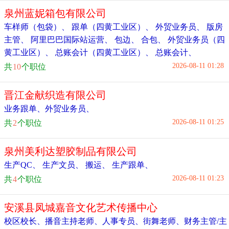
泉州蓝妮箱包有限公司
车样师（包袋）
、
跟单（四黄工业区）
、
外贸业务员
、
版房
主管
、
阿里巴巴国际站运营
、
包边
、
合包
、
外贸业务员（四
黄工业区）
、
总账会计（四黄工业区）
、
总账会计
、
2026-08-11 01:28
共
10
个职位
晋江金献织造有限公司
业务跟单
、
外贸业务员
、
2026-08-11 01:25
共
2
个职位
泉州美利达塑胶制品有限公司
生产QC
、
生产文员
、
搬运
、
生产跟单
、
2026-08-11 01:23
共
4
个职位
安溪县凤城嘉音文化艺术传播中心
校区校长
、
播音主持老师
、
人事专员
、
街舞老师
、
财务主管/主