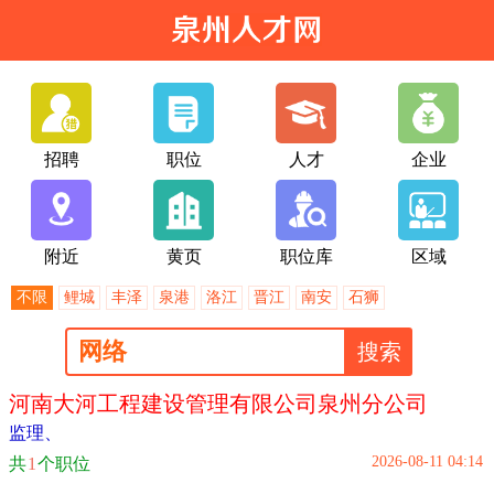
招聘
职位
人才
企业
附近
黄页
职位库
区域
不限
鲤城
丰泽
泉港
洛江
晋江
南安
石狮
河南大河工程建设管理有限公司泉州分公司
监理
、
2026-08-11 04:14
共
1
个职位