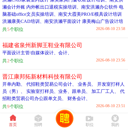
濑会计外账 内外帐出口退税实操培训
、
南安洪濑办公软件 电
脑基础office文员实操培训
、
南安大霞美PRO/E模具设计培训
洪濑康美CAD培训
、
南安洪濑平面设计 康美梅山广告设计培
训班
、
2026-08-10 23:58
共
5
个职位
福建省泉州新脚王鞋业有限公司
平面设计主管/自媒体设计
、
会计
、
2026-08-10 23:56
共
2
个职位
晋江康邦拓新材料科技有限公司
开单内勤
、
代招鞋类贸易公司会计
、
业务员
、
开发室打样人
员（男）
、
实验室打样员
、
业务、跟单员
、
加工厂工人
、
代
招鞋类贸易公司办公跟单文员
、
财务会计
、
2026-08-10 23:51
共
9
个职位
石狮协和医药有限公司
首页
招聘
职位
我的