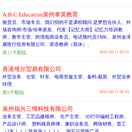
A.B.C Education泉州聿英教育
验货员
、
市场专员
、
我们招的不是课程顾问 是梦想合伙人
、
外
场咨询师/市场/传单派发
、
代发【记忆大师】记忆力培训教
师
、
教学主管
、
跨境电商业务员
、
电话预约员TMK
、
泉州金泽
康医疗投资有限公司
、
英语教师（双休）
、
2026-08-11 00:51
共
11
个职位
香港维尔贸易有限公司
外贸业务
、
仓管
、
针车
、
电商管服主管
、
备料/裁剪
、
外贸业务
经理
、
2026-08-11 00:49
共
6
个职位
泉州福兴三维科技有限公司
业务主管
、
工艺品建模师
、
生产主管
、
3D打印编程工程师
、
产品设计师
、
塑料模具师傅
、
兼职业务员
、
网络销售
、
普工
（2名！！！急急急！！！）
、
淘宝运营推广员
、