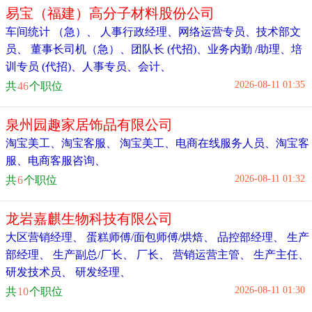
易宝（福建）高分子材料股份公司
车间统计 （急）
、
人事行政经理
、
网络运营专员
、
技术部文
员
、
董事长司机（急）
、
团队长 (代招)
、
业务内勤 /助理
、
培
训专员 (代招)
、
人事专员
、
会计
、
2026-08-11 01:35
共
46
个职位
泉州园趣家居饰品有限公司
淘宝美工
、
淘宝客服
、
淘宝美工
、
电商在线服务人员
、
淘宝客
服
、
电商客服咨询
、
2026-08-11 01:32
共
6
个职位
龙岩嘉麒生物科技有限公司
大区营销经理
、
蛋糕师傅/面包师傅/烘焙
、
品控部经理
、
生产
部经理
、
生产副总/厂长
、
厂长
、
营销运营主管
、
生产主任
、
研发技术员
、
研发经理
、
2026-08-11 01:30
共
10
个职位