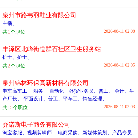
泉州市路韦羽鞋业有限公司
主播
、
2026-08-11 02:08
共
1
个职位
丰泽区北峰街道群石社区卫生服务站
护士
、
护士
、
2026-08-11 02:05
共
2
个职位
泉州锦林环保高新材料有限公司
电车高车工
、
船务
、
自动化
、
外贸业务员
、
普工
、
会计
、
生
产厂长
、
平面设计
、
普工、平车工
、
销售经理
、
2026-08-11 02:03
共
15
个职位
乔诺斯电子商务有限公司
淘宝客服
、
视频剪辑师
、
电商采购
、
新媒体策划
、
产品专员
、