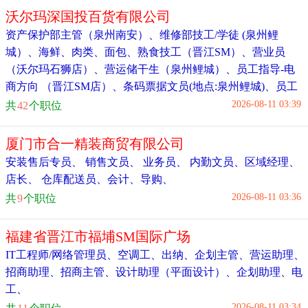
沃尔玛深国投百货有限公司
资产保护部主管（泉州南安）
、
维修部技工/学徒 (泉州鲤
城）
、
海鲜、肉类、面包、熟食技工（晋江SM）
、
营业员
（沃尔玛石狮店）
、
营运储干生（泉州鲤城）
、
员工指导-电
商方向 （晋江SM店）
、
条码票据文员(地点:泉州鲤城)
、
员工
指导-商品分区（泉州笋江路分店）
、
营运管培生 （石狮）
、
2026-08-11 03:39
共
42
个职位
管理培训生（泉州南安）
、
厦门市合一精装商贸有限公司
安装售后专员
、
销售文员
、
业务员
、
内勤文员
、
区域经理
、
店长
、
仓库配送员
、
会计
、
导购
、
2026-08-11 03:36
共
9
个职位
福建省晋江市福埔SM国际广场
IT工程师/网络管理员
、
空调工
、
出纳
、
企划主管
、
营运助理
、
招商助理
、
招商主管
、
设计助理（平面设计）
、
企划助理
、
电
工
、
2026-08-11 03:34