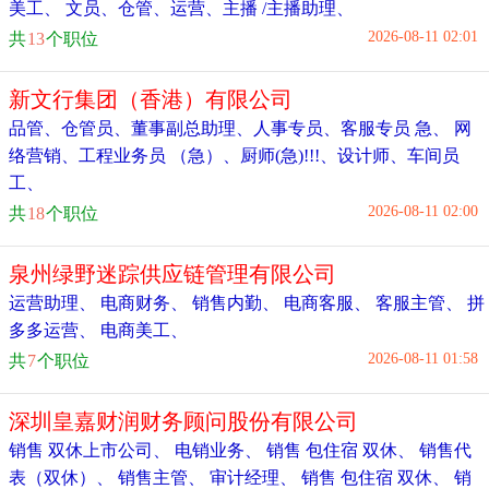
美工
、
文员
、
仓管
、
运营
、
主播 /主播助理
、
2026-08-11 02:01
共
13
个职位
新文行集团（香港）有限公司
品管
、
仓管员
、
董事副总助理
、
人事专员
、
客服专员 急
、
网
络营销
、
工程业务员 （急）
、
厨师(急)!!!
、
设计师
、
车间员
工
、
2026-08-11 02:00
共
18
个职位
泉州绿野迷踪供应链管理有限公司
运营助理
、
电商财务
、
销售内勤
、
电商客服
、
客服主管
、
拼
多多运营
、
电商美工
、
2026-08-11 01:58
共
7
个职位
深圳皇嘉财润财务顾问股份有限公司
销售 双休上市公司
、
电销业务
、
销售 包住宿 双休
、
销售代
表（双休）
、
销售主管
、
审计经理
、
销售 包住宿 双休
、
销