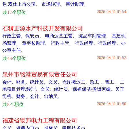
售 双休上市公司
、
市场经理
、
审计助理
、
2026-08-11 01:54
共
17
个职位
石狮正源水产科技开发有限公司
行政主管
、
保安员
、
电商运营主管
、
冻品车间管理
、
基建现
场监理
、
董事长助理
、
行政主管
、
行政经理
、
行政经理
、
办
公室主任
、
2026-08-11 01:52
共
43
个职位
泉州市铭港贸易有限责任公司
会计、财务
、
统计员、文员
、
仓库搬运工、杂工 、普工
、
工
地项目管理/经理
、
文员、统计员
、
保姆保洁/煮饭阿姨
、
叉车
司机
、
财务、会计、出纳员
、
2026-08-11 01:50
共
8
个职位
福建省银邦电力工程有限公司
文员
、
资料内页员、投标员
、
电脑技术员
、