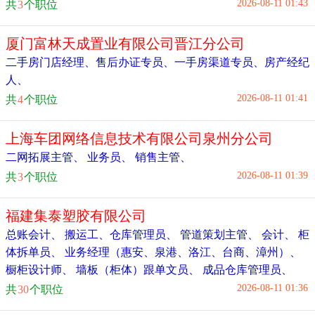
2026-08-11 01:43
共
3
个职位
厦门富林天成置业有限公司晋江分公司
二手房门店经理
、
售后办证专员
、
一手房渠道专员
、
房产经纪
人
、
2026-08-11 01:41
共
4
个职位
上海车团网络信息技术有限公司泉州分公司
二网拓展主管
、
业务员
、
销售主管
、
2026-08-11 01:39
共
3
个职位
福建集泰塑胶有限公司
总账会计
、
搬运工
、
仓库管理员
、
管道策划主管
、
会计
、
柜
体拆单员
、
业务经理（惠安、泉港、洛江、台商、漳州）
、
橱柜设计师
、
墙板（柜体）跟单文员
、
成品仓库管理员
、
2026-08-11 01:36
共
30
个职位