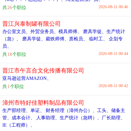
2026-08-11 00:46
共
26
个职位
晋江兴泰制罐有限公司
办公室文员
、
外贸业务员
、
模具师傅
、
磨具学徒
、
生产统计
（急）
、
磨具学徒
、
裁铁师傅
、
质检员
、
临时工
、
企划专
员
、
2026-08-11 00:44
共
18
个职位
晋江市午言合文化传播有限公司
亚马逊运营AMAZON
、
2026-08-11 00:42
共
1
个职位
漳州市特好佳塑料制品有限公司
生产部经理
、
单证
、
财务经理（漳州办公）
、
工头
、
储备主
管
、
成本会计
、
人事助理
、
生产统计（急聘）
、
厂长助理
、
IE（工程师）
、