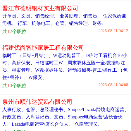
晋江市德明钢材实业有限公司
开单员
、
文员
、
销售经理
、
业务助理
、
销售员
、
住家保姆兼
司机
、
行车、机修电工
、
仓管
、
销售经理
、
财务
、
2026-08-11 04:12
共
12
个职位
福建优尚智能家居工程有限公司
临时工 （日结+月结）
、
W运动鞋普工
、
D临时工看机台16/小
时
、
高薪保安
、
日结临时工W
、
周末双休五险一金-数据标注
员
、
档案管理
、
W数据标注员
、
运动器械类-普工/操作工 （包
住+餐补）
、
W保安
、
2026-08-11 04:08
共
10
个职位
泉州市顺伟达贸易有限公司
人事行政
、
仓管
、
总经理秘书
、
Shopee/Lazada跨境电商运营
、
行政文员
、
入库登记员
、
文员
、
Shoppee电商运营/店长合伙
人
、
Lazada电商运营/店长合伙人
、
仓库管理员
、