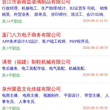
晋江市新南益玻璃制品有限公司
行政经理
、
机修电工
、
生产助理/统计
、
B2证货车 司机
、
销售
精英
、
外贸业务
、
跟单员
、
丝印师付
、
清洁工
、
会计/出纳
、
2026-08-11 01:01
共
24
个职位
厦门八方电子商务有限公司
APP美术设计/UI設計
、
客户端工程师
、
PHP程序员
、
2026-08-11 00:59
共
3
个职位
满誉（福建）制鞋机械有限公司
售后服务
、
电工装配学徒
、
电气装配
、
机械装配
、
2026-08-11 00:58
共
4
个职位
泉州聚盈文化传媒有限公司
电商主播
、
电商主播
、
视频制作
、
平面设计
、
带货主播
、
人
事专员
、
人事专员
、
2026-08-11 00:56
共
7
个职位