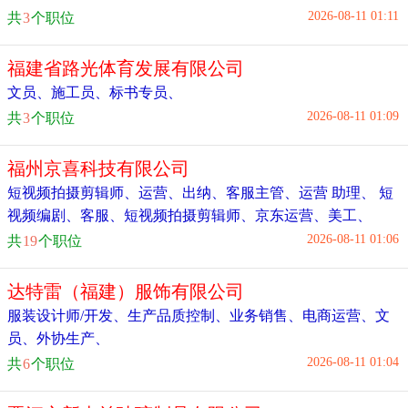
2026-08-11 01:11
共
3
个职位
福建省路光体育发展有限公司
文员
、
施工员
、
标书专员
、
2026-08-11 01:09
共
3
个职位
福州京喜科技有限公司
短视频拍摄剪辑师
、
运营
、
出纳
、
客服主管
、
运营 助理
、
短
视频编剧
、
客服
、
短视频拍摄剪辑师
、
京东运营
、
美工
、
2026-08-11 01:06
共
19
个职位
达特雷（福建）服饰有限公司
服装设计师/开发
、
生产品质控制
、
业务销售
、
电商运营
、
文
员
、
外协生产
、
2026-08-11 01:04
共
6
个职位