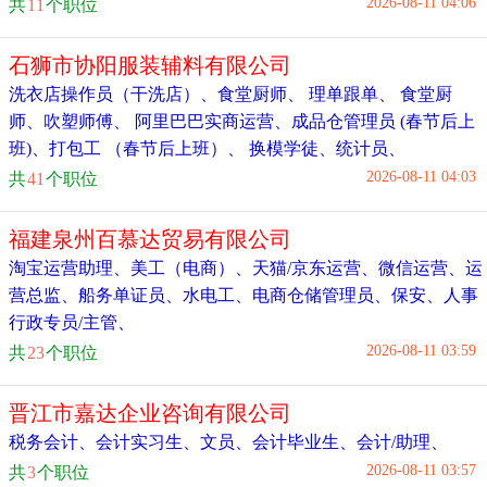
2026-08-11 04:06
共
11
个职位
石狮市协阳服装辅料有限公司
洗衣店操作员（干洗店）
、
食堂厨师
、
理单跟单
、
食堂厨
师
、
吹塑师傅
、
阿里巴巴实商运营
、
成品仓管理员 (春节后上
班)
、
打包工 （春节后上班）
、
换模学徒
、
统计员
、
2026-08-11 04:03
共
41
个职位
福建泉州百慕达贸易有限公司
淘宝运营助理
、
美工（电商）
、
天猫/京东运营
、
微信运营
、
运
营总监
、
船务单证员
、
水电工
、
电商仓储管理员
、
保安
、
人事
行政专员/主管
、
2026-08-11 03:59
共
23
个职位
晋江市嘉达企业咨询有限公司
税务会计、会计实习生、文员
、
会计毕业生
、
会计/助理
、
2026-08-11 03:57
共
3
个职位